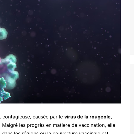
nt se passe la
re consultation pour
gmentation
ire ?
rothèses mammaires ?
t elles sont faîtes ?
t contagieuse, causée par le
virus de la rougeole
,
 Malgré les progrès en matière de vaccination, elle
e dans les régions où la couverture vaccinale est