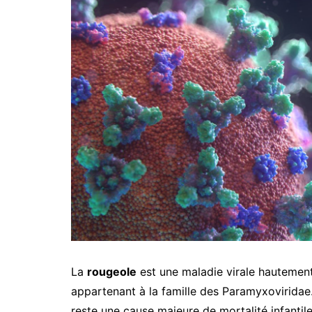
Comme
premiè
une au
mamma
Les p
Commen
La
rougeole
est une maladie virale hautemen
appartenant à la famille des Paramyxoviridae.
reste une cause majeure de mortalité infantil