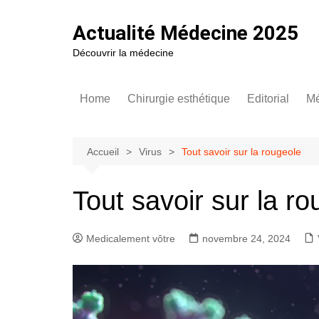
Aller
au
Actualité Médecine 2025
contenu
Découvrir la médecine
Home
Chirurgie esthétique
Editorial
Mé
Augmentation mammaire
Asymé
Ep
Tendances de la patientèle
Hypot
T
Accueil
Virus
Tout savoir sur la rougeole
C
Comment rajeunir des yeux
Comme
impla
In
Tout savoir sur la r
h
Cicatr
e
mamm
Medicalement vôtre
novembre 24, 2024
Techni
Douleu
mamm
Poids 
mamma