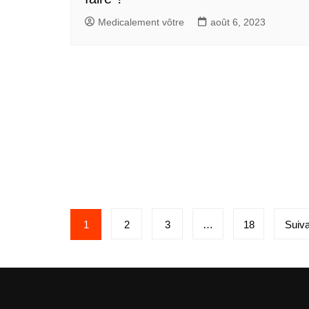
Medicalement vôtre
août 6, 2023
Pagination
1
2
3
…
18
Suiva
des
publications