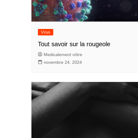
Comme
premiè
une au
mamma
Virus
Les p
Commen
Tout savoir sur la rougeole
Medicalement vôtre
novembre 24, 2024