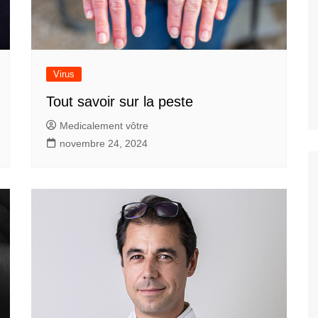
nt se passe la
re consultation pour
gmentation
ire ?
Virus
rothèses mammaires ?
t elles sont faîtes ?
Tout savoir sur la peste
Medicalement vôtre
novembre 24, 2024