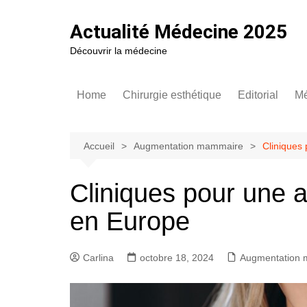
Aller
au
Actualité Médecine 2025
contenu
Découvrir la médecine
Home
Chirurgie esthétique
Editorial
Mé
Augmentation mammaire
Asymé
Ep
Tendances de la patientèle
Hypot
T
Accueil
Augmentation mammaire
Cliniques
C
Comment rajeunir des yeux
Comme
impla
In
Cliniques pour une
h
Cicatr
e
en Europe
mamm
Techni
Carlina
octobre 18, 2024
Augmentation
Douleu
mamm
Poids 
mamma