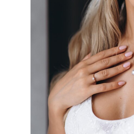
Comme
premiè
une au
mamma
Les p
Commen