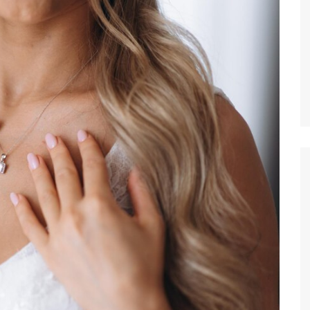
nt se passe la
re consultation pour
gmentation
ire ?
rothèses mammaires ?
t elles sont faîtes ?