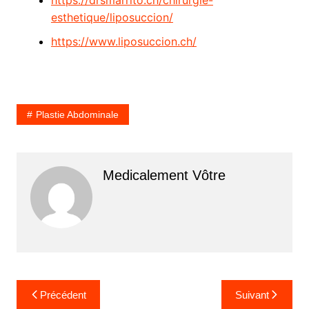
https://drsmarrito.ch/chirurgie-
esthetique/liposuccion/
https://www.liposuccion.ch/
Plastie Abdominale
Medicalement Vôtre
Navigation
Précédent
Suivant