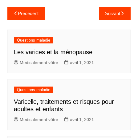
Navigation
Précédent
Suivant
de
l’article
Questions maladie
Les varices et la ménopause
Medicalement vôtre
avril 1, 2021
Questions maladie
Varicelle, traitements et risques pour
adultes et enfants
Medicalement vôtre
avril 1, 2021