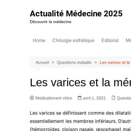
Aller
au
Actualité Médecine 2025
contenu
Découvrir la médecine
Home
Chirurgie esthétique
Editorial
Mé
Augmentation mammaire
Asymé
Ep
Tendances de la patientèle
Hypot
T
Accueil
Questions maladie
Les varices et 
C
Comment rajeunir des yeux
Comme
impla
In
Les varices et la m
h
Cicatr
e
mamm
Medicalement vôtre
avril 1, 2021
Questi
Techni
Douleu
Les varices se définissent comme des dilatat
mamm
essentiellement les membres inférieurs. D’aut
Poids 
(hémorroïdes, cloison nasale, œsophage) mais
mamma