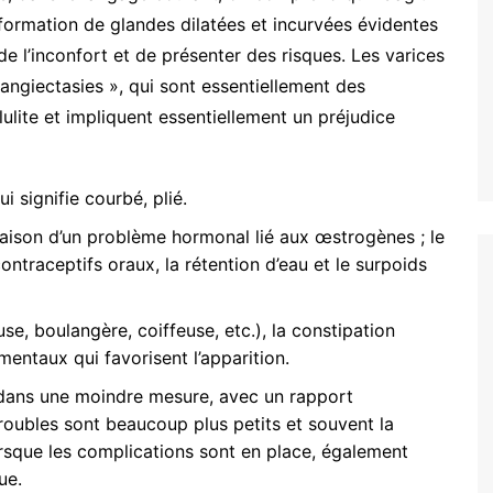
 formation de glandes dilatées et incurvées évidentes
nt se passe la
re consultation pour
de l’inconfort et de présenter des risques. Les varices
gmentation
angiectasies », qui sont essentiellement des
ire ?
llulite et impliquent essentiellement un préjudice
rothèses mammaires ?
t elles sont faîtes ?
i signifie courbé, plié.
 raison d’un problème hormonal lié aux œstrogènes ; le
ontraceptifs oraux, la rétention d’eau et le surpoids
use, boulangère, coiffeuse, etc.), la constipation
entaux qui favorisent l’apparition.
dans une moindre mesure, avec un rapport
oubles sont beaucoup plus petits et souvent la
rsque les complications sont en place, également
ue.