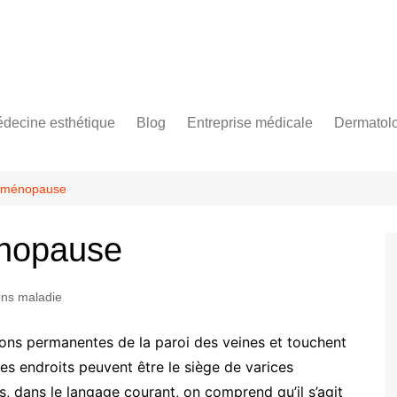
decine esthétique
Blog
Entreprise médicale
Dermatol
trie mammaire
ilation laser
Epilation laser pour les
Création site médical
hommes
rophie mammaire
ypes de Peelings
la ménopause
himiques
nt choisir ses
nts mammmaires ?
jections d’acide
énopause
yaluronique en médecine
ices post augmentation
sthétique
aire
ons maladie
que Dual plan
r après augmentation
ions permanentes de la paroi des veines et touchent
aire
res endroits peuvent être le siège de varices
des implants
, dans le langage courant, on comprend qu’il s’agit
ires